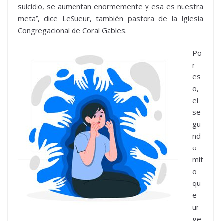
suicidio, se aumentan enormemente y esa es nuestra
meta”, dice LeSueur, también pastora de la Iglesia
Congregacional de Coral Gables.
Po
r
es
o,
el
se
gu
nd
o
mit
o
qu
e
ur
ge