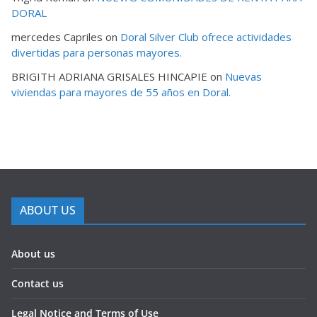
DORAL
mercedes Capriles
on
Doral Silver Club ofrece actividades
divertidas para personas mayores.
BRIGITH ADRIANA GRISALES HINCAPIE
on
Nuevas
viviendas para mayores de 55 años en Doral.
ABOUT US
About us
Contact us
Legal Notice and Terms of Use