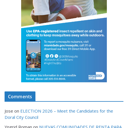
Comments
Jose
on
ELECTION 2026 – Meet the Candidates for the
Doral City Council
Yngrid Roman
on
NUEVAS COMUNIDADES DE RENTA PARA