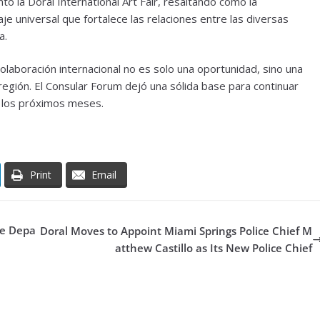
tó la Doral International Art Fair, resaltando cómo la
je universal que fortalece las relaciones entre las diversas
a.
colaboración internacional no es solo una oportunidad, sino una
 región. El Consular Forum dejó una sólida base para continuar
n los próximos meses.
Print
Email
ce Depa
Doral Moves to Appoint Miami Springs Police Chief M
atthew Castillo as Its New Police Chief