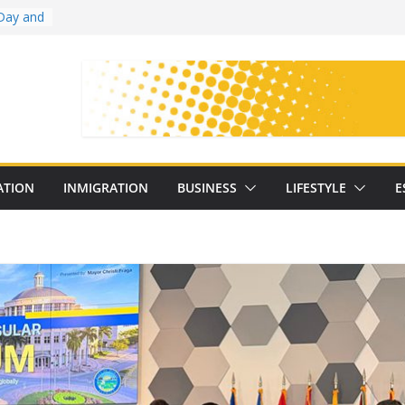
Day and
ollege
ates
with
on
oral
: 25
ATION
INMIGRATION
BUSINESS
LIFESTYLE
E
y