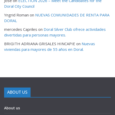
Jose
on
ELECTION 2026 – Meet the Candidates for the
Doral City Council
Yngrid Roman
on
NUEVAS COMUNIDADES DE RENTA PARA
DORAL
mercedes Capriles
on
Doral Silver Club ofrece actividades
divertidas para personas mayores.
BRIGITH ADRIANA GRISALES HINCAPIE
on
Nuevas
viviendas para mayores de 55 años en Doral.
ABOUT US
About us