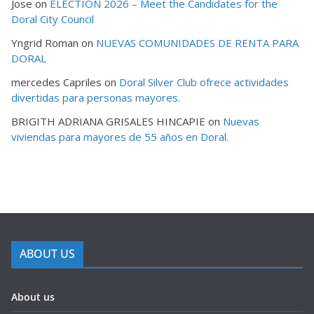
Jose
on
ELECTION 2026 – Meet the Candidates for the
Doral City Council
Yngrid Roman
on
NUEVAS COMUNIDADES DE RENTA PARA
DORAL
mercedes Capriles
on
Doral Silver Club ofrece actividades
divertidas para personas mayores.
BRIGITH ADRIANA GRISALES HINCAPIE
on
Nuevas
viviendas para mayores de 55 años en Doral.
ABOUT US
About us