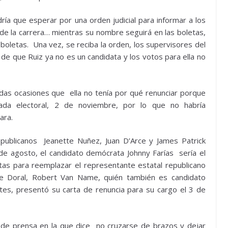
ía que esperar por una orden judicial para informar a los
 de la carrera… mientras su nombre seguirá en las boletas,
oletas. Una vez, se reciba la orden, los supervisores del
e que Ruiz ya no es un candidata y los votos para ella no
das ocasiones que ella no tenía por qué renunciar porque
ada electoral, 2 de noviembre, por lo que no habría
ara.
epublicanos Jeanette Nuñez, Juan D’Arce y James Patrick
de agosto, el candidato demócrata Johnny Farías sería el
as para reemplazar el representante estatal republicano
 de Doral, Robert Van Name, quién también es candidato
es, presentó su carta de renuncia para su cargo el 3 de
a de prensa en la que dice no cruzarse de brazos y dejar