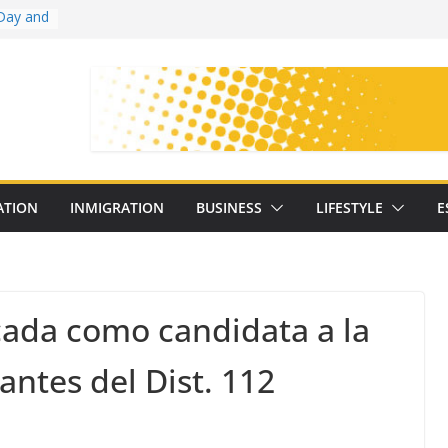
Day and
ollege
ates
with
on
oral
: 25
ATION
INMIGRATION
BUSINESS
LIFESTYLE
E
y
cada como candidata a la
ntes del Dist. 112