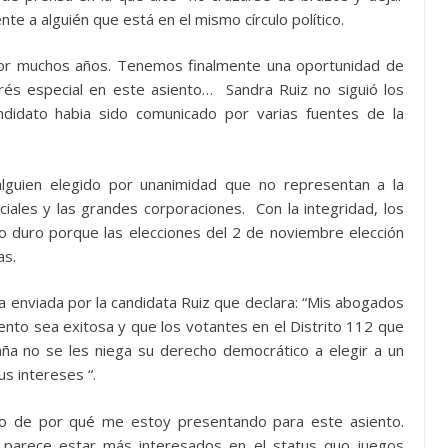
te a alguién que está en el mismo círculo político.
 por muchos años. Tenemos finalmente una oportunidad de
rés especial en este asiento… Sandra Ruiz no siguió los
didato habia sido comunicado por varias fuentes de la
alguien elegido por unanimidad que no representan a la
iales y las grandes corporaciones. Con la integridad, los
do duro porque las elecciones del 2 de noviembre elección
as.
sa enviada por la candidata Ruiz que declara: “Mis abogados
to sea exitosa y que los votantes en el Distrito 112 que
a no se les niega su derecho democrático a elegir a un
s intereses “.
to de por qué me estoy presentando para este asiento.
a parece estar más interesados en el status quo juegos