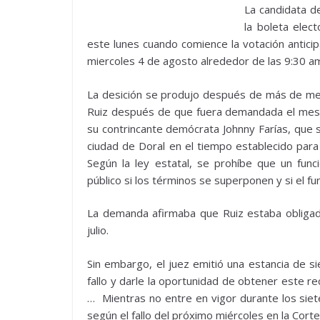
La candidata d
la boleta elec
este lunes cuando comience la votación anticipa
miercoles 4 de agosto alrededor de las 9:30 am e
La desición se produjo después de más de medi
Ruiz después de que fuera demandada el mes 
su contrincante demócrata Johnny Farías, que 
ciudad de Doral en el tiempo establecido par
Según la ley estatal, se prohíbe que un func
público si los términos se superponen y si el fun
La demanda afirmaba que Ruiz estaba obligada
julio.
Sin embargo, el juez emitió una estancia de sie
fallo y darle la oportunidad de obtener este r
… Mientras no entre en vigor durante los siet
según el fallo del próximo miércoles en la Corte