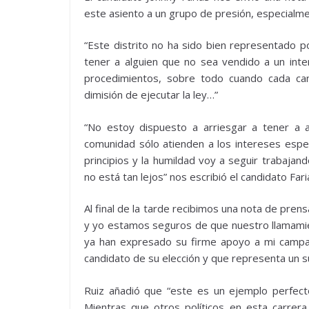
este asiento a un grupo de presión, especialmen
“Este distrito no ha sido bien representado
tener a alguien que no sea vendido a un inte
procedimientos, sobre todo cuando cada can
dimisión de ejecutar la ley…”
“No estoy dispuesto a arriesgar a tener a 
comunidad sólo atienden a los intereses espec
principios y la humildad voy a seguir trabajan
no está tan lejos” nos escribió el candidato Fari
Al final de la tarde recibimos una nota de pren
y yo estamos seguros de que nuestro llamamien
ya han expresado su firme apoyo a mi campañ
candidato de su elección y que representa un su
Ruiz añadió que “este es un ejemplo perfec
Mientras que otros políticos en esta carrer