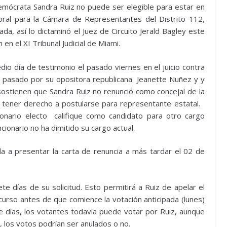
emócrata Sandra Ruiz no puede ser elegible para estar en
toral para la Cámara de Representantes del Distrito 112,
da, así lo dictaminó el Juez de Circuito Jerald Bagley este
n el XI Tribunal Judicial de Miami.
o día de testimonio el pasado viernes en el juicio contra
pasado por su opositora republicana Jeanette Nuñez y y
sostienen que Sandra Ruiz no renunció como concejal de la
a tener derecho a postularse para representante estatal.
ionario electo califique como candidato para otro cargo
cionario no ha dimitido su cargo actual.
 a presentar la carta de renuncia a más tardar el 02 de
te días de su solicitud. Esto permitirá a Ruiz de apelar el
ecurso antes de que comience la votación anticipada (lunes)
e días, los votantes todavía puede votar por Ruiz, aunque
, los votos podrían ser anulados o no.