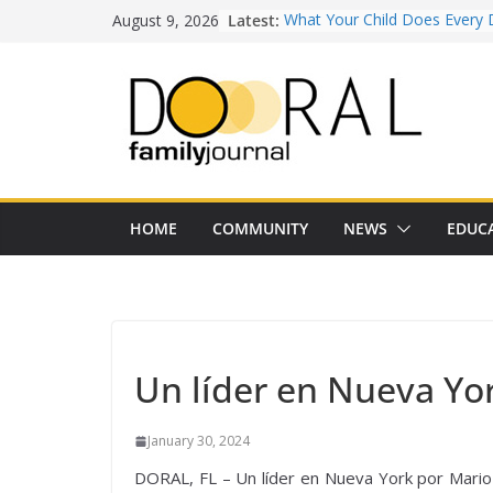
Skip
August 9, 2026
Latest:
What Your Child Does Every 
to
Doesn’t Realize Counts for C
content
Town of Medley Commemor
America’s 250th Anniversary 
Independence Day Celebrati
Healthy Swaps for Summer
Favorites
Back-to-School 2026: What D
Families Need to Know
Our Lady of Guadalupe Shrine
HOME
COMMUNITY
NEWS
EDUC
Years of Faith and Communit
Un líder en Nueva Yo
January 30, 2024
DORAL, FL – Un líder en Nueva York por Mario