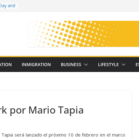
Day and
ollege
ates
with
on
oral
: 25
ATION
INMIGRATION
BUSINESS
LIFESTYLE
E
y
rk por Mario Tapia
 Tapia será lanzado el próximo 10 de febrero en el marco