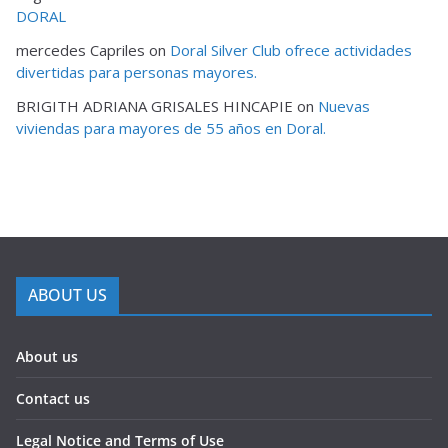
DORAL
mercedes Capriles
on
Doral Silver Club ofrece actividades
divertidas para personas mayores.
BRIGITH ADRIANA GRISALES HINCAPIE
on
Nuevas
viviendas para mayores de 55 años en Doral.
ABOUT US
About us
Contact us
Legal Notice and Terms of Use