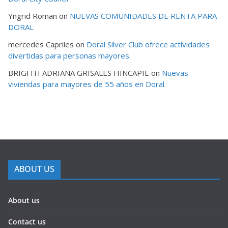
Yngrid Roman
on
NUEVAS COMUNIDADES DE RENTA PARA
DORAL
mercedes Capriles
on
Doral Silver Club ofrece actividades
divertidas para personas mayores.
BRIGITH ADRIANA GRISALES HINCAPIE
on
Nuevas
viviendas para mayores de 55 años en Doral.
ABOUT US
About us
Contact us