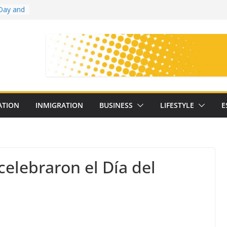
Day and
ollege
ates
with
on
oral
: 25
ATION
INMIGRATION
BUSINESS
LIFESTYLE
E
y
celebraron el Día del