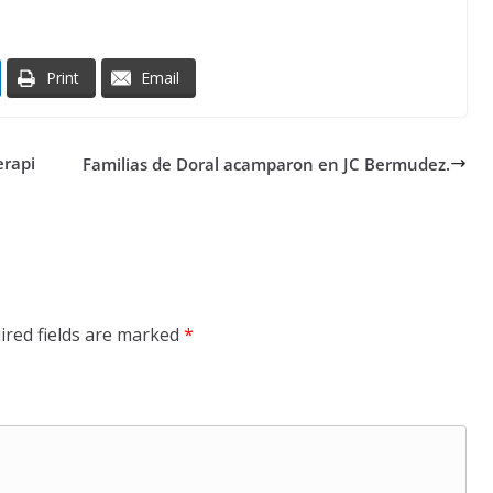
Print
Email
erapi
Familias de Doral acamparon en JC Bermudez.
ired fields are marked
*