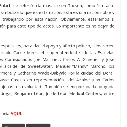
Balart, se referió a la masacre en Tucson, como “un acto
 simboliza lo que es esta nación. Esta es una nación noble y
s trabajando por esta nación. Obviamente, estaremos al
ión para este tipo de actos. Lo importante es no dejar de
speciales, para dar el apoyo y afecto politico, a los recien
norable Carrie Meek, el superintendente de las Escuelas
os Comisionados Joe Martinez, Carlos A. Gimenez y José
el alcalde de Sweetwater, Manuel “Manny” Maroño; los
arimore y Catherine Wade-Babyak; Por la ciudad del Doral,
sie Castillo en representación del Alcalde Juan Carlos
s ajenas a su voluntad. También se encontraba la abogada
Madrigal, Benjamin León, Jr. de Leon Medical Centers, entre
emonia
AQUI.