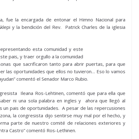
, fue la encargada de entonar el Himno Nacional para
klepi y la bendición del Rev. Patrick Charles de la iglesia
o representando esta comunidad y este
te pais, y traer orgullo a la comunidad
onas que sacrificaron tanto para abrir puertas, para que
ner las oportunidades que ellos no tuvieron… Eso lo vamos
s ayudan” comentó el Senador Marco Rubio.
ngresista Ileana Ros-Lehtinen, comentó que para ella que
 saber ni una sola palabra en ingles y ahora que llegó al
s un pais de oportunidades. A pesar de las repercusiones
izona, la congresista dijo sentirse muy mal por el hecho, y
 forma parte de nuestro comité de relaciones exteriores y
ntra Castro” comentó Ros-Lethinen.