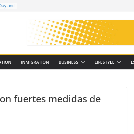
Day and
ollege
ates
with
on
oral
: 25
ATION
INMIGRATION
BUSINESS
LIFESTYLE
E
y
con fuertes medidas de