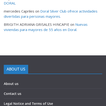
DORAL
mercedes Capriles
on
Doral Silver Club ofrece actividades
divertidas para personas mayores.
BRIGITH ADRIANA GRISALES HINCAPIE
on
Nuevas
viviendas para mayores de 55 años en Doral.
ABOUT US
About us
Contact us
Legal Notice and Terms of Use