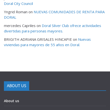
Doral City Council
Yngrid Roman
on
NUEVAS COMUNIDADES DE RENTA PARA
DORAL
mercedes Capriles
on
Doral Silver Club ofrece actividades
divertidas para personas mayores.
BRIGITH ADRIANA GRISALES HINCAPIE
on
Nuevas
viviendas para mayores de 55 años en Doral.
ABOUT US
About us