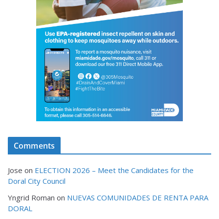
Comments
Jose
on
ELECTION 2026 – Meet the Candidates for the
Doral City Council
Yngrid Roman
on
NUEVAS COMUNIDADES DE RENTA PARA
DORAL