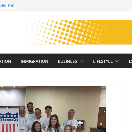
Day and
ollege
ates
with
on
oral
: 25
ATION
INMIGRATION
BUSINESS
LIFESTYLE
E
y