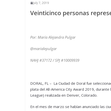
July 7, 2019
Veinticinco personas repre
Por: María Alejandra Pulgar
@marialepulgar
NAHJ #37172 / SPJ #10009939
DORAL, FL – La Ciudad de Doral fue selecciona
plata del All-America City Award 2019, durante la
League) realizada en Denver, Colorado.
En el mes de marzo se habían anunciado las ciud