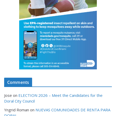
Comments
Jose
on
ELECTION 2026 – Meet the Candidates for the
Doral City Council
Yngrid Roman
on
NUEVAS COMUNIDADES DE RENTA PARA
DORAL