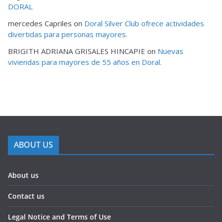
DORAL
mercedes Capriles
on
Doral Silver Club ofrece actividades
divertidas para personas mayores.
BRIGITH ADRIANA GRISALES HINCAPIE
on
Nuevas
viviendas para mayores de 55 años en Doral.
ABOUT US
About us
Contact us
Legal Notice and Terms of Use