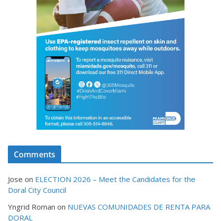
Comments
Jose
on
ELECTION 2026 – Meet the Candidates for the
Doral City Council
Yngrid Roman
on
NUEVAS COMUNIDADES DE RENTA PARA
DORAL