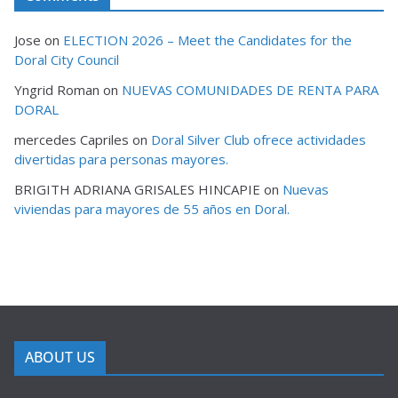
Jose
on
ELECTION 2026 – Meet the Candidates for the
Doral City Council
Yngrid Roman
on
NUEVAS COMUNIDADES DE RENTA PARA
DORAL
mercedes Capriles
on
Doral Silver Club ofrece actividades
divertidas para personas mayores.
BRIGITH ADRIANA GRISALES HINCAPIE
on
Nuevas
viviendas para mayores de 55 años en Doral.
ABOUT US