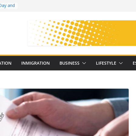
Day and
ollege
ates
with
on
oral
: 25
ATION
INMIGRATION
BUSINESS
LIFESTYLE
E
y