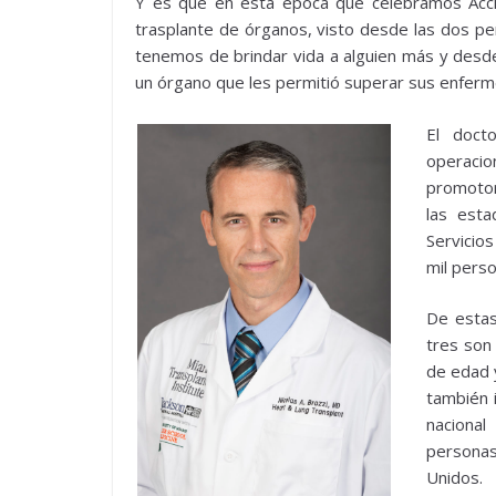
Y es que en está época que celebramos Acci
trasplante de órganos, visto desde las dos pe
tenemos de brindar vida a alguien más y desd
un órgano que les permitió superar sus enferm
El doct
operaci
promotor
las esta
Servicio
mil perso
De estas
tres son
de edad 
también i
naciona
personas
Unidos.