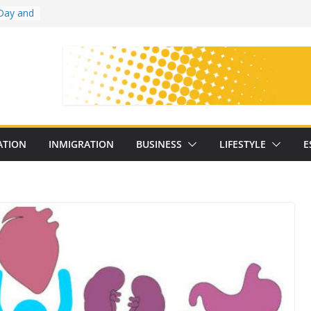
Day and
ollege
ates
with
on
oral
: 25
ATION
INMIGRATION
BUSINESS
LIFESTYLE
E
y