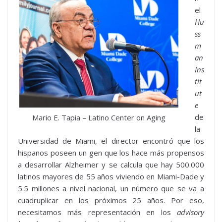
el
Hu
ss
m
an
Ins
tit
ut
e
de
Mario E. Tapia – Latino Center on Aging
la
Universidad de Miami, el director encontró que los
hispanos poseen un gen que los hace más propensos
a desarrollar Alzheimer y se calcula que hay 500.000
latinos mayores de 55 años viviendo en Miami-Dade y
5.5 millones a nivel nacional, un número que se va a
cuadruplicar en los próximos 25 años. Por eso,
necesitamos más representación en los
advisory