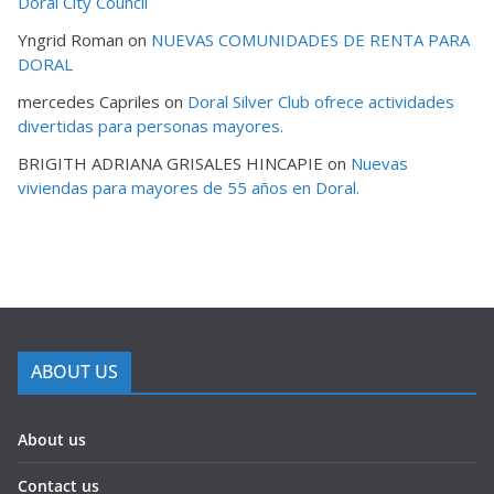
Doral City Council
Yngrid Roman
on
NUEVAS COMUNIDADES DE RENTA PARA
DORAL
mercedes Capriles
on
Doral Silver Club ofrece actividades
divertidas para personas mayores.
BRIGITH ADRIANA GRISALES HINCAPIE
on
Nuevas
viviendas para mayores de 55 años en Doral.
ABOUT US
About us
Contact us