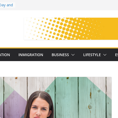
Day and
ollege
ates
with
on
oral
: 25
ATION
INMIGRATION
BUSINESS
LIFESTYLE
E
y