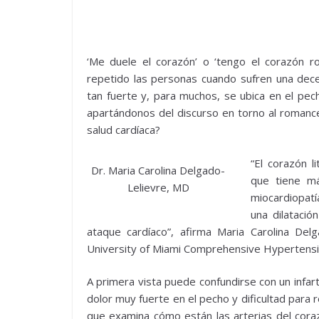
‘Me duele el corazón’ o ‘tengo el corazón r
repetido las personas cuando sufren una dec
tan fuerte y, para muchos, se ubica en el pe
apartándonos del discurso en torno al romanc
salud cardíaca?
“El corazón 
Dr. Maria Carolina Delgado-
que tiene m
Lelievre, MD
miocardiopat
una dilatació
ataque cardíaco”, afirma Maria Carolina Del
University of Miami Comprehensive Hypertensi
A primera vista puede confundirse con un infar
dolor muy fuerte en el pecho y dificultad para
que examina cómo están las arterias del cor