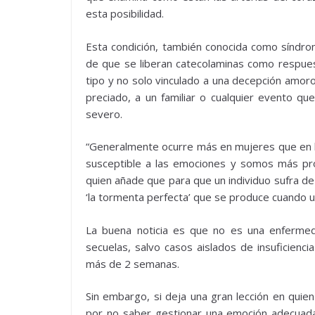
esta posibilidad.
Esta condición, también conocida como síndro
de que se liberan catecolaminas como respues
tipo y no solo vinculado a una decepción amo
preciado, a un familiar o cualquier evento qu
severo.
“Generalmente ocurre más en mujeres que en 
susceptible a las emociones y somos más prop
quien añade que para que un individuo sufra d
‘la tormenta perfecta’ que se produce cuando u
La buena noticia es que no es una enfermeda
secuelas, salvo casos aislados de insuficienci
más de 2 semanas.
Sin embargo, si deja una gran lección en quien
por no saber gestionar una emoción adecuad