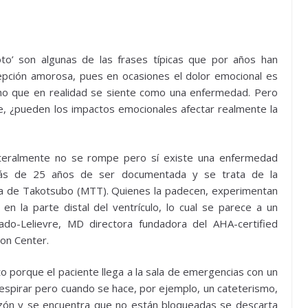
oto’ son algunas de las frases típicas que por años han
epción amorosa, pues en ocasiones el dolor emocional es
cho que en realidad se siente como una enfermedad. Pero
e, ¿pueden los impactos emocionales afectar realmente la
literalmente no se rompe pero sí existe una enfermedad
ás de 25 años de ser documentada y se trata de la
ía de Takotsubo (MTT). Quienes la padecen, experimentan
n en la parte distal del ventrículo, lo cual se parece a un
gado-Lelievre, MD directora fundadora del AHA-certified
on Center.
to porque el paciente llega a la sala de emergencias con un
 respirar pero cuando se hace, por ejemplo, un cateterismo,
azón y se encuentra que no están bloqueadas se descarta