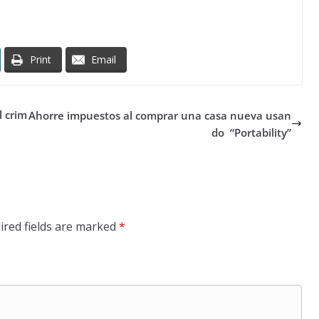
Print
Email
l crim
Ahorre impuestos al comprar una casa nueva usan
do “Portability”
ired fields are marked
*