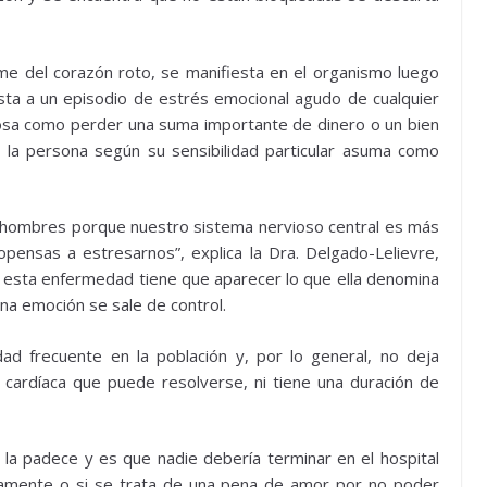
me del corazón roto, se manifiesta en el organismo luego
ta a un episodio de estrés emocional agudo de cualquier
rosa como perder una suma importante de dinero o un bien
e la persona según su sensibilidad particular asuma como
hombres porque nuestro sistema nervioso central es más
ensas a estresarnos”, explica la Dra. Delgado-Lelievre,
e esta enfermedad tiene que aparecer lo que ella denomina
na emoción se sale de control.
d frecuente en la población y, por lo general, no deja
a cardíaca que puede resolverse, ni tiene una duración de
 la padece y es que nadie debería terminar en el hospital
amente o si se trata de una pena de amor por no poder